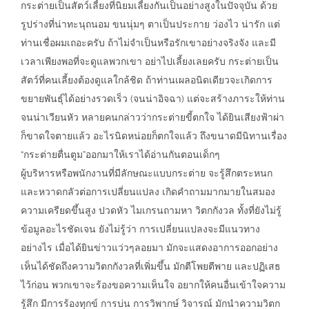
กระต่ายเป็นสัตว์เลี้ยงที่นิยมเลี้ยงกันเป็นอย่างสูงในปัจจุบัน ด้วย
รูปร่างที่น่าทะนุถนอม ขนนุ่มๆ ตาเป็นประกาย ว่องไว น่ารัก แต่
ท่านเชื่อผมเถอะครับ ถ้าไม่จำเป็นหรือรักเขาอย่างจริงจัง และมี
เวลาเพียงพอที่จะดูแลพวกเขา อย่าไปเลี้ยงเลยครับ กระต่ายเป็น
สัตว์ที่คนเลี้ยงต้องดูแลใกล้ชิด ถ้าท่านเผลอนิดเดียวจะเกิดการ
ขยายพันธุ์ได้อย่างรวดเร็ว (จนน่าอิจฉา) แต่จะสร้างภาระให้ท่าน
จนน่าเวียนหัว หลายคนกล่าวว่ากระต่ายขี้ตกใจ ได้ยินเสียงฟ้าผ่า
ก็ขาดใจตายแล้ว อะไรนิดหน่อยก็ตกใจแล้ว ถึงขนาดมีนิทานเรื่อง
“กระต่ายตื่นตูม”ออกมาให้เราได้อ่านกันตอนเด็กๆ
ผู้บริหารหรือพนักงานที่มีลักษณะแบบกระต่าย จะรู้สึกตระหนก
และหวาดกลัวต่อการเปลี่ยนแปลง เกิดคำถามมากมายในสมอง
ความเครียดขึ้นสูง ปวดหัว ไมเกรนถามหา วิตกกังวล ทั้งที่ยังไม่รู้
ข้อมูลอะไรชัดเจน ยังไม่รู้ว่า การเปลี่ยนแปลงจะมีแนวทาง
อย่างไร เมื่อได้ยินข่าวแว่วๆลอยมา มักจะแสดงอาการออกอย่าง
เห็นได้ชัดถึงความวิตกกังวลที่เพิ่มขึ้น มักตีโพยตีพาย และปฏิเสธ
ไว้ก่อน พวกเขาจะร้องขอความเห็นใจ อยากให้คนอื่นเข้าใจความ
รู้สึก มีการร้องทุกข์ การบ่น การวิพากษ์ วิจารณ์ มักนำความวิตก