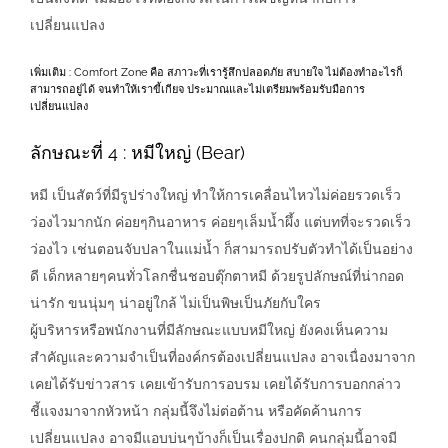
เปลี่ยนแปลง
เพิ่มเติม : Comfort Zone คือ สภาวะที่เรารู้สึกปลอดภัย สบายใจ ไม่ต้องทำอะไรก็
สามารถอยู่ได้ จนทำให้เราขี้เกียจ ประมาณและไม่เตรียมพร้อมรับมือการ
เปลี่ยนแปลง
ลักษณะที่ 4 : หมีใหญ่ (Bear)
หมี เป็นสัตว์ที่มีรูปร่างใหญ่ ทำให้การเคลื่อนไหวไม่ค่อยรวดเร็ว
ว่องไวมากนัก ค่อยๆกินอาหาร ค่อยๆเล็มน้ำผึ้ง แต่บทที่จะรวดเร็ว
ว่องไว เช่นตอนจับปลาในแม่น้ำ ก็สามารถปรับตัวทำได้เป็นอย่าง
ดี เด็กหลายๆคนทั่วโลกชื่นชอบตุ๊กตาหมี ด้วยรูปลักษณ์ที่น่ากอด
น่ารัก ขนนุ่มๆ น่าอยู่ใกล้ ไม่เป็นพิษเป็นภัยกับใคร
ผู้บริหารหรือพนักงานที่มีลักษณะแบบหมีใหญ่ ยังคงเห็นความ
สำคัญและความจำเป็นที่องค์กรต้องเปลี่ยนแปลง อาจเนื่องมาจาก
เคยได้รับข่าวสาร เคยเข้ารับการอบรม เคยได้รับการบอกกล่าว
ชี้แจงมาจากหัวหน้า กลุ่มนี้จึงไม่ต่อต้าน หรือคัดค้านการ
เปลี่ยนแปลง อาจมีแอบบ่นๆบ้างก็เป็นเรื่องปกติ คนกลุ่มนี้อาจมี